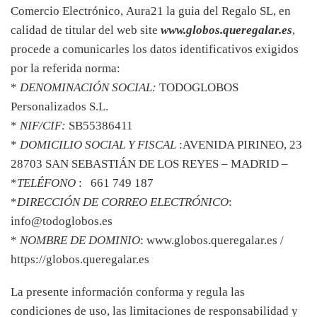
Comercio Electrónico, Aura21 la guia del Regalo SL, en
calidad de titular del web site
www.globos.queregalar.es
,
procede a comunicarles los datos identificativos exigidos
por la referida norma:
*
DENOMINACIÓN SOCIAL:
TODOGLOBOS
Personalizados S.L.
*
NIF/CIF:
SB55386411
*
DOMICILIO SOCIAL Y FISCAL
:AVENIDA PIRINEO, 23
28703 SAN SEBASTIÁN DE LOS REYES – MADRID –
*
TELÉFONO
: 661 749 187
*
DIRECCIÓN DE CORREO ELECTRÓNICO
:
info@todoglobos.es
*
NOMBRE DE DOMINIO
: www.globos.queregalar.es /
https://globos.queregalar.es
La presente información conforma y regula las
condiciones de uso, las limitaciones de responsabilidad y