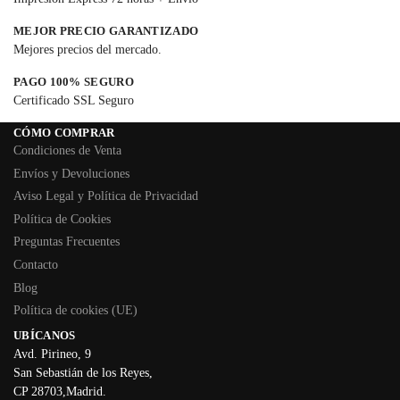
MEJOR PRECIO GARANTIZADO
Mejores precios del mercado.
PAGO 100% SEGURO
Certificado SSL Seguro
CÓMO COMPRAR
Condiciones de Venta
Envíos y Devoluciones
Aviso Legal y Política de Privacidad
Política de Cookies
Preguntas Frecuentes
Contacto
Blog
Política de cookies (UE)
UBÍCANOS
Avd. Pirineo, 9
San Sebastián de los Reyes,
CP 28703,Madrid.